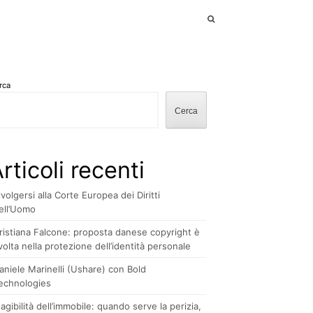
rca
Cerca
rticoli recenti
ivolgersi alla Corte Europea dei Diritti
ell’Uomo
ristiana Falcone: proposta danese copyright è
volta nella protezione dell’identità personale
aniele Marinelli (Ushare) con Bold
echnologies
nagibilità dell’immobile: quando serve la perizia,