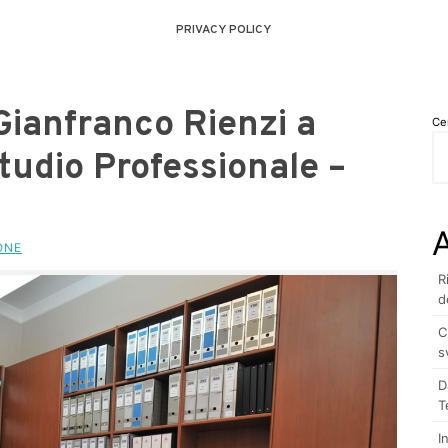
PRIVACY POLICY
Gianfranco Rienzi a
Ce
tudio Professionale –
A
ONE
R
d
C
s
D
T
I