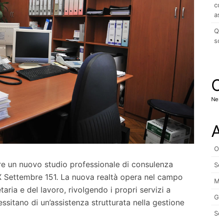
c
a
Q
s
Ne
A
O
re un nuovo studio professionale di consulenza
S
XX Settembre 151. La nuova realtà opera nel campo
M
taria e del lavoro, rivolgendo i propri servizi a
G
essitano di un’assistenza strutturata nella gestione
S