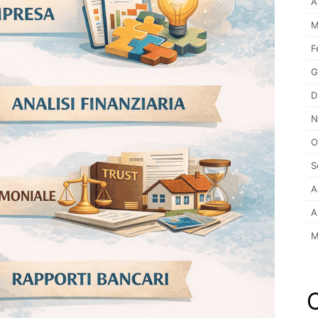
A
M
F
G
D
N
O
S
A
A
M