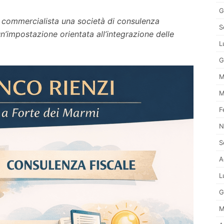
G
re commercialista una società di consulenza
S
n’impostazione orientata all’integrazione delle
L
G
M
M
F
N
S
A
L
G
M