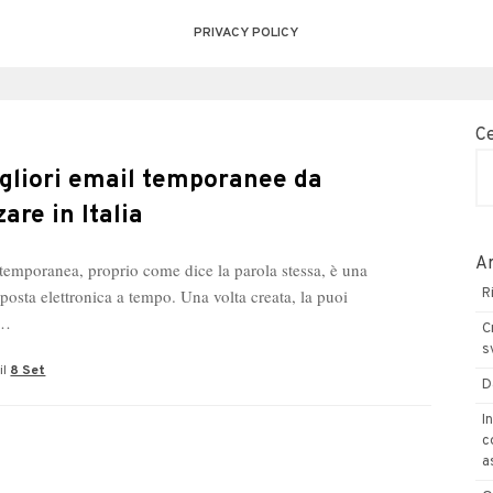
PRIVACY POLICY
C
gliori email temporanee da
zare in Italia
Ar
temporanea, proprio come dice la parola stessa, è una
 posta elettronica a tempo. Una volta creata, la puoi
R
e…
C
s
il
8 Set
D
I
c
a