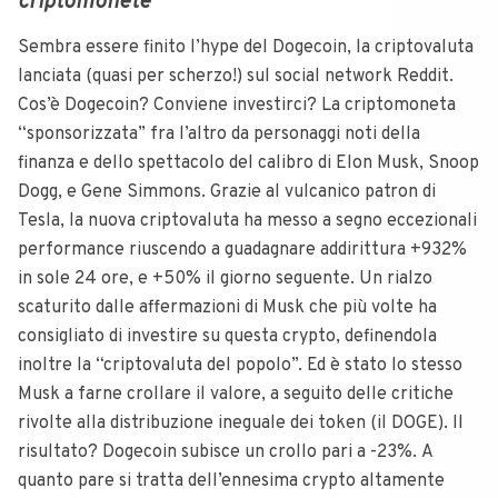
criptomonete”
Sembra essere finito l’hype del Dogecoin, la criptovaluta
lanciata (quasi per scherzo!) sul social network Reddit.
Cos’è Dogecoin? Conviene investirci? La criptomoneta
“sponsorizzata” fra l’altro da personaggi noti della
finanza e dello spettacolo del calibro di Elon Musk, Snoop
Dogg, e Gene Simmons.
Grazie al vulcanico patron di
Tesla, la nuova criptovaluta ha messo a segno eccezionali
performance riuscendo a guadagnare addirittura +932%
in sole 24 ore, e +50% il giorno seguente. Un rialzo
scaturito dalle affermazioni di Musk che più volte ha
consigliato di investire su questa crypto, definendola
inoltre la “criptovaluta del popolo”.
Ed è stato lo stesso
Musk a farne crollare il valore, a seguito delle critiche
rivolte alla distribuzione ineguale dei token (il DOGE). Il
risultato? Dogecoin subisce un crollo pari a -23%.
A
quanto pare si tratta dell’ennesima crypto altamente