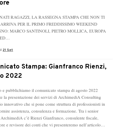
tore
RNATI RAGAZZI, LA RASSEGNA STAMPA CHE NON TI
 ARRIVA PER IL PRIMO FREDDISSIMO WEEKEND
NO: MARCO SANTINOLI, PIETRO MOLLICA, EUROPA
 ED…
il
21 Set
icato Stampa: Gianfranco Rienzi,
to 2022
 e pubblichiamo il comunicato stampa di agosto 2022
te la presentazione dei servizi di ArchimediA Consulting
udio innovativo che si pone come struttura di professionisti in
ornire assistenza, consulenza e formazione. Tra i senior
i ArchimediA c’è Rienzi Gianfranco, consulente fiscale,
ore e revisore dei conti che vi presenteremo nell’articolo…