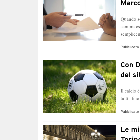
Marco
Quando se
sempre ess
semplicem
Pubblicato 
Con D
del s
Il calcio 
tutti i f
Pubblicato 
Le mig