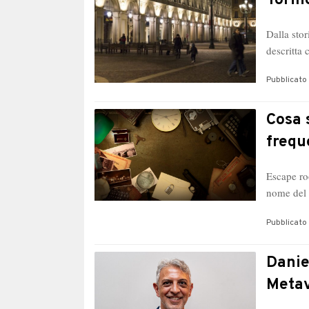
Torin
Dalla stor
descritta
Pubblicato 
Cosa 
frequ
Escape roo
nome del 
Pubblicato 
Danie
Metav