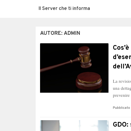
Il Server che ti informa
AUTORE:
ADMIN
Cos’è
d’ese
dell’
La revisio
una dettag
prevenire
Pubblicato 
GDO: 