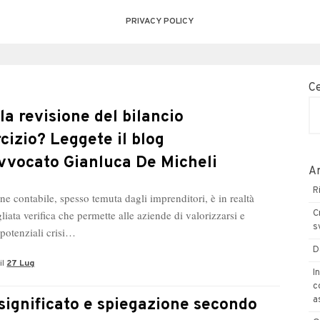
PRIVACY POLICY
C
 la revisione del bilancio
rcizio? Leggete il blog
Avvocato Gianluca De Micheli
Ar
R
ne contabile, spesso temuta dagli imprenditori, è in realtà
liata verifica che permette alle aziende di valorizzarsi e
C
s
 potenziali crisi…
D
il
27 Lug
I
c
a
significato e spiegazione secondo