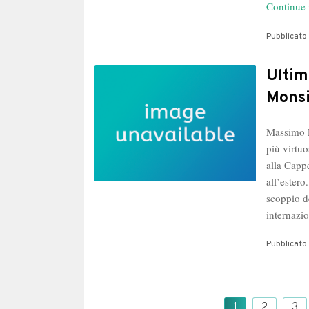
Continue 
Pubblicato 
Ultim
Monsi
Massimo P
più virtuo
alla Cappe
all’ester
scoppio d
internazi
Pubblicato 
Paginazione
1
2
3