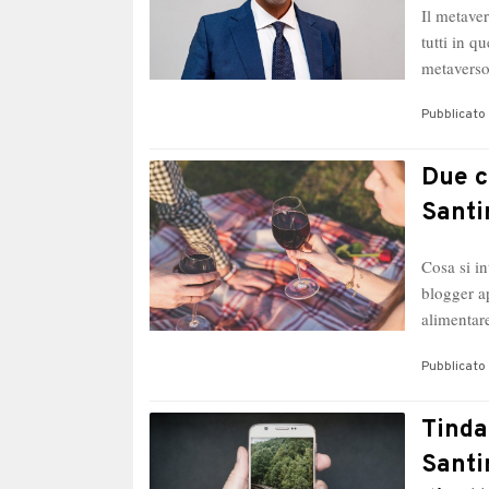
Il metave
tutti in q
metavers
Pubblicato 
Due c
Santi
Cosa si i
blogger a
alimentar
Pubblicato 
Tinda
Santi