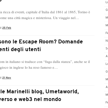
o
L
G
ia ricca di eventi, capitale d’Italia dal 1861 al 1865, Torino è
 come una città magica e misteriosa. Un viaggio nel…
M
M
il
25 Feb
F
sono le Escape Room? Domande
N
enti degli utenti
S
A
m in italiano si traduce con “fuga dalla stanza”, anche se il
L
gioco in inglese lo ha reso famoso e…
G
il
21 Nov
M
A
le Marinelli blog, Umetaworld,
M
erso e web3 nel mondo
F