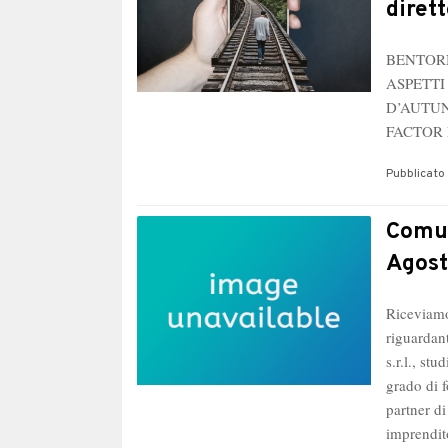
diret
​​BENTO
ASPETTI
D’AUTUN
FACTOR
Pubblicato 
Comun
Agos
Riceviamo
riguardan
s.r.l., st
grado di f
partner d
imprendit