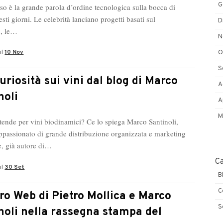
G
rso è la grande parola d’ordine tecnologica sulla bocca di
uesti giorni. Le celebrità lanciano progetti basati sul
D
o, le…
N
il
10 Nov
O
S
uriosità sui vini dal blog di Marco
A
noli
A
M
ntende per vini biodinamici? Ce lo spiega Marco Santinoli,
ppassionato di grande distribuzione organizzata e marketing
e, già autore di…
C
il
30 Set
B
C
ro Web di Pietro Mollica e Marco
S
noli nella rassegna stampa del