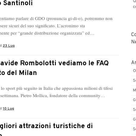
Q
 Santinoli
c
ntiamo parlare di GDO (pronuncia gi-di-o), potremmo non
ere sicuri del suo significato. L’acronimo sta
ente per “grande distribuzione organizzata” ed…
C
N
il
23 Lug
avide Rombolotti vediamo le FAQ
Ar
O
ito del Milan
S
è lo sport più seguito in Italia che appassiona milioni di tifosi
M
ine settimana. Pietro Mollica, fondatore della community…
G
il
10 Lug
S
G
liori attrazioni turistiche di
S