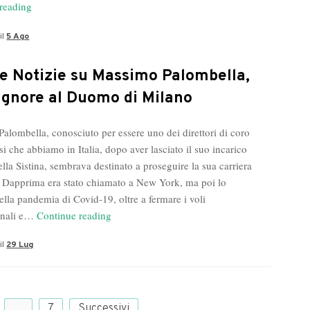
Comunicato
reading
Stampa:
il
5 Ago
Gianfranco
Rienzi,
Agosto
e Notizie su Massimo Palombella,
2022
gnore al Duomo di Milano
alombella, conosciuto per essere uno dei direttori di coro
si che abbiamo in Italia, dopo aver lasciato il suo incarico
lla Sistina, sembrava destinato a proseguire la sua carriera
o. Dapprima era stato chiamato a New York, ma poi lo
ella pandemia di Covid-19, oltre a fermare i voli
Ultime
onali e…
Continue reading
Notizie
il
29 Lug
su
Massimo
Palombella,
Monsignore
…
7
Successivi