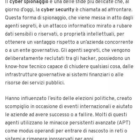
Il
cyber spionaggio
è una delle sfide più delicate che, al
giorno d’oggi, la
cyber security
è chiamata ad affrontare.
Questa forma di spionaggio, che viene messa in atto dagli
agenti segreti, è un attacco informatico mirato a rubare
dati sensibili o riservati, o proprietà intellettuali, per
ottenere un vantaggio rispetto a un’azienda concorrente
o a un ente governativo.
Gli agenti segreti, che vengono
deliberatamente reclutati tra gli hacker, possiedono un
know-how tecnico capace di chiudere qualsiasi cosa, dalle
infrastrutture governative ai sistemi finanziari o alle
risorse dei servizi pubblici.
Hanno influenzato l’esito delle elezioni politiche, creato
scompiglio in occasione di eventi internazionali e aiutato
le aziende ad avere successo o a fallire.
Molti di questi
agenti utilizzano le minacce persistenti avanzate (APT)
come modus operandi per entrare di nascosto in reti o
sistemi e rimanere inosservati per anni.