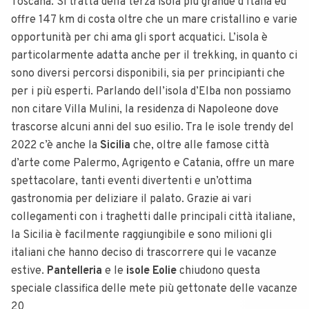
Toscana. Si tratta della terza isola più grande d’Italia ed
offre 147 km di costa oltre che un mare cristallino e varie
opportunità per chi ama gli sport acquatici. L’isola è
particolarmente adatta anche per il trekking, in quanto ci
sono diversi percorsi disponibili, sia per principianti che
per i più esperti. Parlando dell’isola d’Elba non possiamo
non citare Villa Mulini, la residenza di Napoleone dove
trascorse alcuni anni del suo esilio. Tra le isole trendy del
2022 c’è anche la
Sicilia
che, oltre alle famose città
d’arte come Palermo, Agrigento e Catania, offre un mare
spettacolare, tanti eventi divertenti e un’ottima
gastronomia per deliziare il palato. Grazie ai vari
collegamenti con i traghetti dalle principali città italiane,
la Sicilia è facilmente raggiungibile e sono milioni gli
italiani che hanno deciso di trascorrere qui le vacanze
estive.
Pantelleria
e le
isole Eolie
chiudono questa
speciale classifica delle mete più gettonate delle vacanze
20